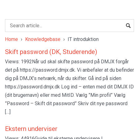
Home
›
Knowledgebase
›
IT introduktion
Skift password (DK, Studerende)
Views: 1992Når ud skal skifte password på DMJX forgår
det på https://password.dmjx.dk. Vi anbefaler at du befinder
dig på DMJX’s netværk, når du skifter. Gå ind på siden
https://password.dmjx.dk Log ind – enten med dit DMJX ID
(dit brugernavn) eller med MitID. Vælg ”Min profil” Vælg
”Password – Skift dit password” Skriv dit nye password
[…]
Ekstern underviser
Views: 44916Guide til eksterne undervisere I