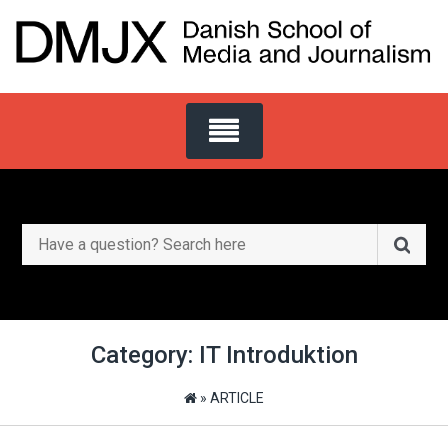
Skip
to
content
Search
for:
Category:
IT Introduktion
»
ARTICLE