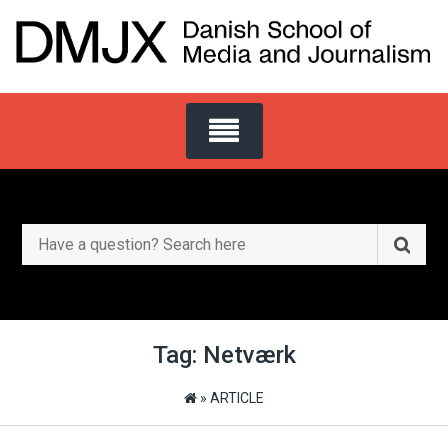
Skip
to
content
Search
for:
Tag:
Netværk
»
ARTICLE