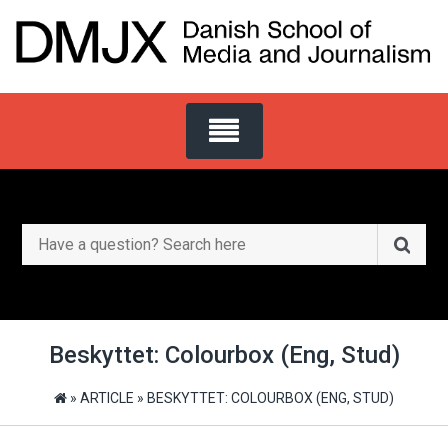
Skip
to
content
Search
for:
Beskyttet: Colourbox (Eng, Stud)
»
ARTICLE
»
BESKYTTET: COLOURBOX (ENG, STUD)